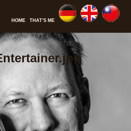
HOME
THAT’S ME
ntertainer.jpg